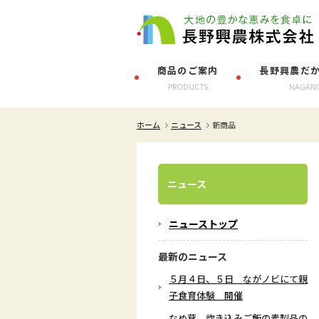
商品のご案内
長野興農だ
PRODUCTS
NAGAN
ホーム
ニュース
新商品
ニュース
ニューストップ
最新のニュース
５月４日、５日 ながノビにて親
子食育体験 開催
なめ茸、炊き込みご飯の素製品の