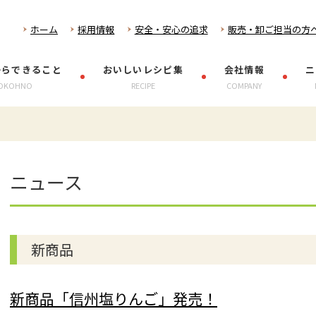
ホーム
採用情報
安全・安心の追求
販売・卸ご担当の方
からできること
おいしいレシピ集
会社情報
ニ
OKOHNO
RECIPE
COMPANY
ニュース
新商品
新商品「信州塩りんご」発売！