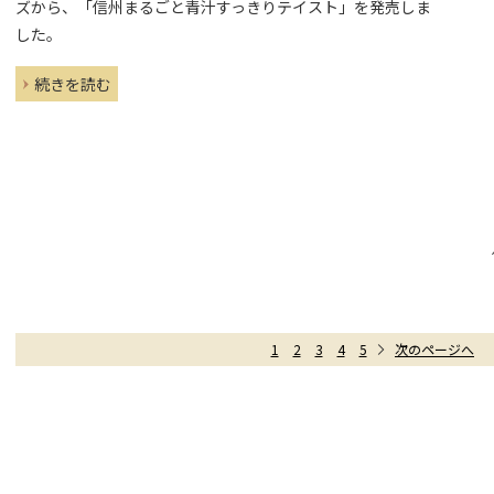
ズから、「信州まるごと青汁すっきりテイスト」を発売しま
した。
続きを読む
1
2
3
4
5
次のページへ