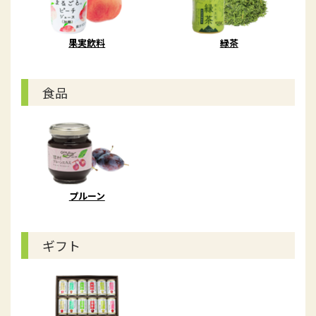
果実飲料
緑茶
食品
プルーン
ギフト