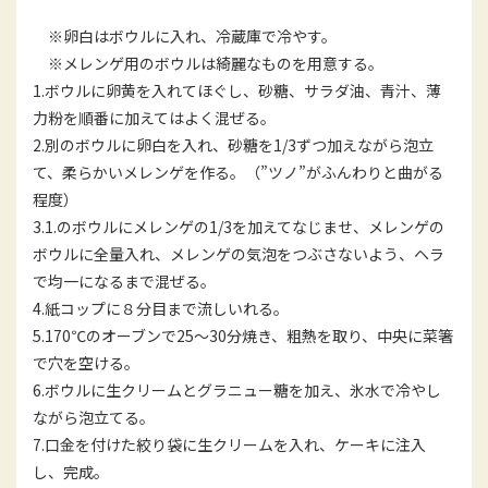
※卵白はボウルに入れ、冷蔵庫で冷やす。
※メレンゲ用のボウルは綺麗なものを用意する。
1.ボウルに卵黄を入れてほぐし、砂糖、サラダ油、青汁、薄
力粉を順番に加えてはよく混ぜる。
2.別のボウルに卵白を入れ、砂糖を1/3ずつ加えながら泡立
て、柔らかいメレンゲを作る。（”ツノ”がふんわりと曲がる
程度）
3.1.のボウルにメレンゲの1/3を加えてなじませ、メレンゲの
ボウルに全量入れ、メレンゲの気泡をつぶさないよう、ヘラ
で均一になるまで混ぜる。
4.紙コップに８分目まで流しいれる。
5.170℃のオーブンで25～30分焼き、粗熱を取り、中央に菜箸
で穴を空ける。
6.ボウルに生クリームとグラニュー糖を加え、氷水で冷やし
ながら泡立てる。
7.口金を付けた絞り袋に生クリームを入れ、ケーキに注入
し、完成。